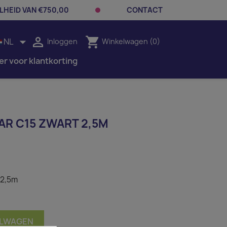
LHEID VAN €750,00
CONTACT


shopping_cart
NL
Inloggen
Winkelwagen
(0)
er voor klantkorting
AR C15 ZWART 2,5M
 2,5m
ELWAGEN