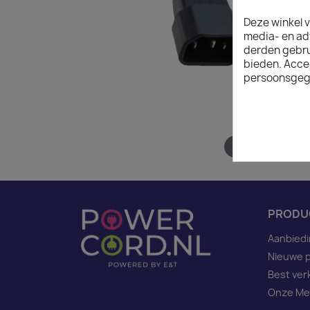
Deze winkel v
media- en ad
derden gebrui
bieden. Acce
persoonsgeg
Hover to zoom
PRODU
Aanbied
Nieuwe 
Best ver
Onze Me