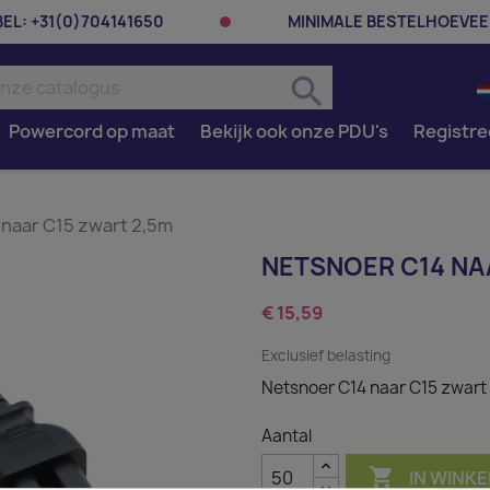
BEL:
+31(0)704141650
MINIMALE BESTELHOEVEE
search
Powercord op maat
Bekijk ook onze PDU's
Registre
 naar C15 zwart 2,5m
NETSNOER C14 NA
€ 15,59
Exclusief belasting
Netsnoer C14 naar C15 zwart
Aantal

IN WINK