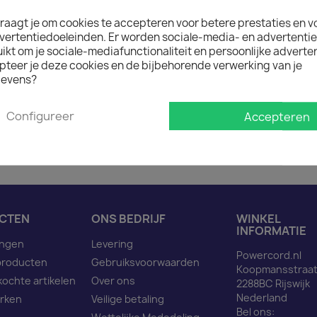

Op voorraad : 1 week lev
raagt je om cookies te accepteren voor betere prestaties en v
Minimale afname van het prod
vertentiedoeleinden. Er worden sociale-media- en advertenti
kt om je sociale-mediafunctionaliteit en persoonlijke adverten
pteer je deze cookies en de bijbehorende verwerking van je
evens?
Omschrijving
Pro
Configureer
Accepteren
Netsnoer C14 naar C15 z
CTEN
ONS BEDRIJF
WINKEL
INFORMATIE
ingen
Levering
Powercord.nl
producten
Gebruiksvoorwaarden
Koopmansstraat
kochte artikelen
Over ons
2288BC Rijswijk
Nederland
rken
Veilige betaling
Bel ons: