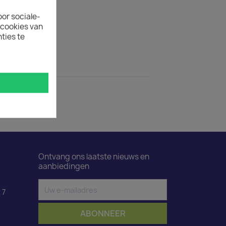
ertijd
oor sociale-
uct is 50.
ecookies van
ties te
ductdetails
wart 2,5m
Ontvang ons laatste nieuws en
aanbiedingen
 7