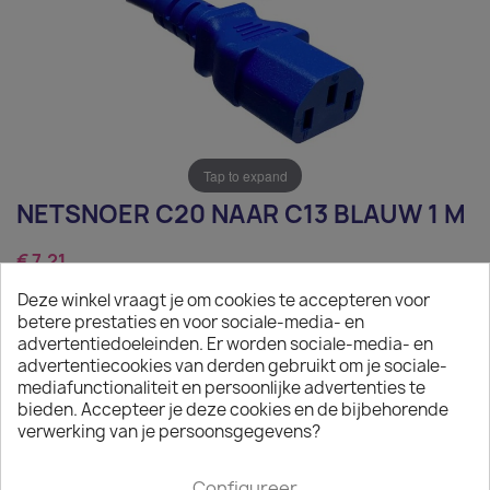
Tap to expand
NETSNOER C20 NAAR C13 BLAUW 1 M
€ 7,21
Deze winkel vraagt je om cookies te accepteren voor
Exclusief belasting
betere prestaties en voor sociale-media- en
Netsnoer C20 naar C13 blauw 1 m
advertentiedoeleinden. Er worden sociale-media- en
advertentiecookies van derden gebruikt om je sociale-
Aantal
mediafunctionaliteit en persoonlijke advertenties te
bieden. Accepteer je deze cookies en de bijbehorende

IN WINKELWAGEN
verwerking van je persoonsgegevens?

Op voorraad : 1 week levertijd
Configureer