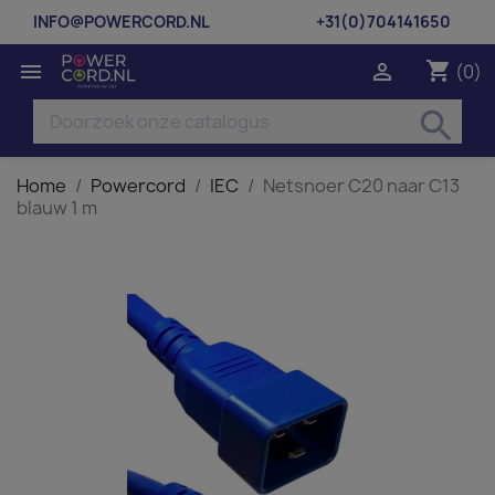
INFO@POWERCORD.NL
+31(0)704141650
shopping_cart


(0)
search
Home
Powercord
IEC
Netsnoer C20 naar C13
blauw 1 m