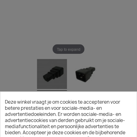
Tap to expand
VOEDINGSADAPTER C20 NAAR C13
Deze winkel vraagt je om cookies te accepteren voor
betere prestaties en voor sociale-media- en
€ 7,48
advertentiedoeleinden. Er worden sociale-media- en
advertentiecookies van derden gebruikt om je sociale-
Exclusief belasting
mediafunctionaliteit en persoonlijke advertenties te
Voedingsadapter C20 naar C13
bieden. Accepteer je deze cookies en de bijbehorende