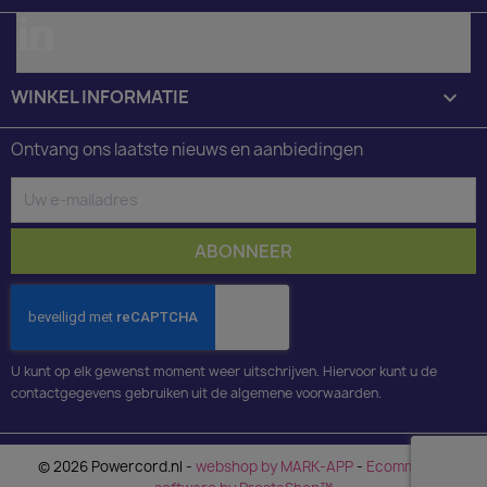
LinkedIn
WINKEL INFORMATIE
keyboard_arrow_down
Ontvang ons laatste nieuws en aanbiedingen
U kunt op elk gewenst moment weer uitschrijven. Hiervoor kunt u de
contactgegevens gebruiken uit de algemene voorwaarden.
© 2026 Powercord.nl -
webshop by MARK-APP
-
Ecommerce