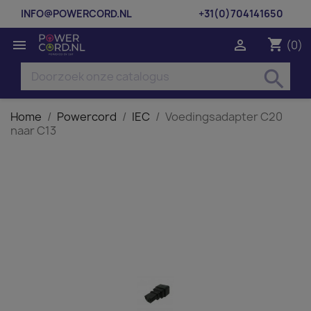
INFO@POWERCORD.NL
+31(0)704141650
shopping_cart


(0)
search
Home
Powercord
IEC
Voedingsadapter C20
naar C13