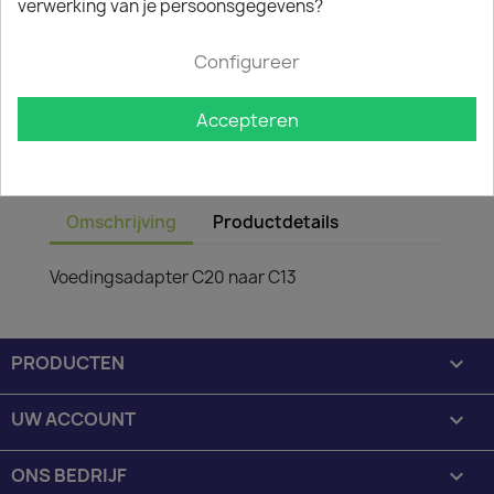
verwerking van je persoonsgegevens?
Aantal
Configureer

IN WINKELWAGEN

Op voorraad : 1 week levertijd
Accepteren
Minimale afname van het product is 50.
Omschrijving
Productdetails
Voedingsadapter C20 naar C13
PRODUCTEN

UW ACCOUNT

ONS BEDRIJF
