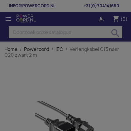
INFO@POWERCORD.NL
+31(0)704141650
shopping_cart


(0)
search
Home
Powercord
IEC
Verlengkabel C13 naar
C20 zwart 2 m