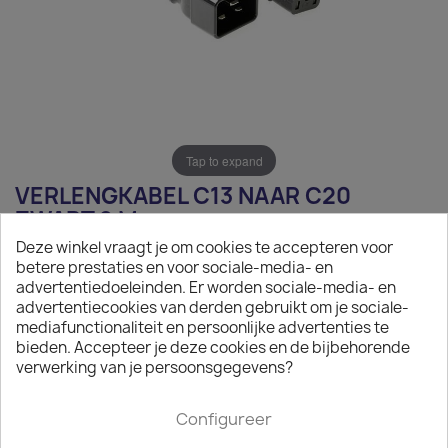
Tap to expand
VERLENGKABEL C13 NAAR C20
ZWART 2 M
Deze winkel vraagt je om cookies te accepteren voor
€ 8,36
betere prestaties en voor sociale-media- en
advertentiedoeleinden. Er worden sociale-media- en
Exclusief belasting
advertentiecookies van derden gebruikt om je sociale-
mediafunctionaliteit en persoonlijke advertenties te
Verlengkabel C13 naar C20 zwart 2 m
bieden. Accepteer je deze cookies en de bijbehorende
verwerking van je persoonsgegevens?

Op aanvraag
Minimale afname van het product is 50.
Configureer