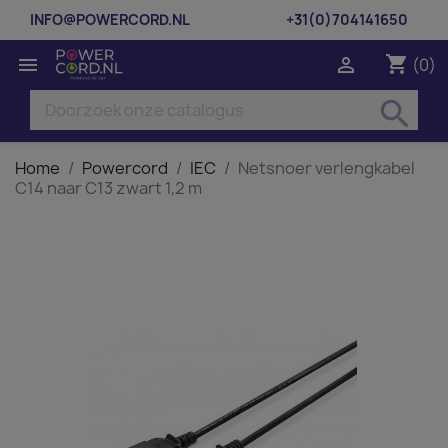
INFO@POWERCORD.NL
+31(0)704141650
shopping_cart


(0)
search
Home
Powercord
IEC
Netsnoer verlengkabel
C14 naar C13 zwart 1,2 m