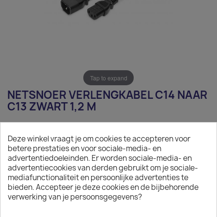
Tap to expand
NETSNOER VERLENGKABEL C14 NAAR
C13 ZWART 1,2 M
€ 4,12
Deze winkel vraagt je om cookies te accepteren voor
Exclusief belasting
betere prestaties en voor sociale-media- en
advertentiedoeleinden. Er worden sociale-media- en
Netsnoer verlengkabel C14 naar C13 zwart 1,2 m
advertentiecookies van derden gebruikt om je sociale-
mediafunctionaliteit en persoonlijke advertenties te
Aantal
bieden. Accepteer je deze cookies en de bijbehorende
verwerking van je persoonsgegevens?

IN WINKELWAGEN