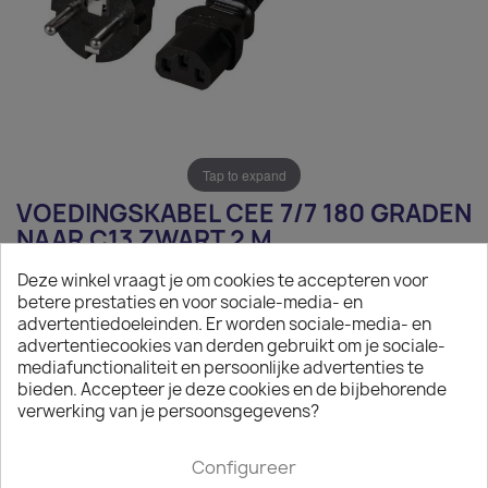
Tap to expand
VOEDINGSKABEL CEE 7/7 180 GRADEN
NAAR C13 ZWART 2 M
Deze winkel vraagt je om cookies te accepteren voor
€ 4,35
betere prestaties en voor sociale-media- en
advertentiedoeleinden. Er worden sociale-media- en
Exclusief belasting
advertentiecookies van derden gebruikt om je sociale-
Voedingskabel CEE 7/7 naar C13 zwart, 2 m
mediafunctionaliteit en persoonlijke advertenties te
bieden. Accepteer je deze cookies en de bijbehorende

Op aanvraag
verwerking van je persoonsgegevens?
Minimale afname van het product is 50.
Configureer