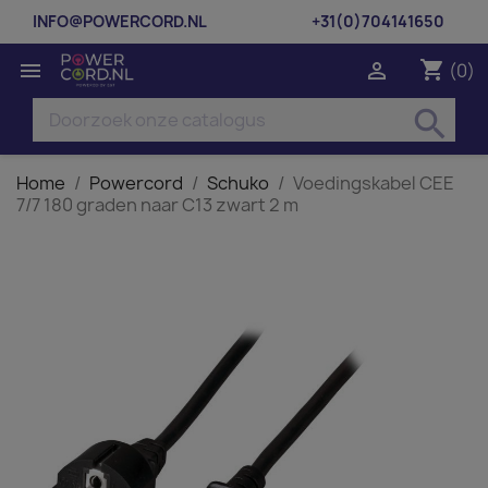
INFO@POWERCORD.NL
+31(0)704141650
shopping_cart


(0)
search
Home
Powercord
Schuko
Voedingskabel CEE
7/7 180 graden naar C13 zwart 2 m