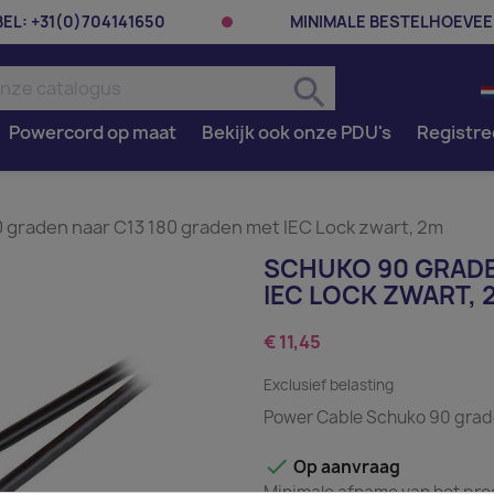
BEL:
+31(0)704141650
MINIMALE BESTELHOEVEE
search
Powercord op maat
Bekijk ook onze PDU's
Registre
 graden naar C13 180 graden met IEC Lock zwart, 2m
SCHUKO 90 GRADE
IEC LOCK ZWART, 
€ 11,45
Exclusief belasting
Power Cable Schuko 90 grade

Op aanvraag
Minimale afname van het prod