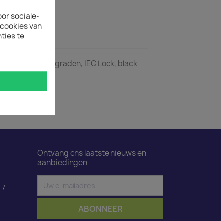
oor sociale-
ecookies van
ties te
ductdetails
raden-C13 180 graden, IEC Lock, black
Ontvang ons laatste nieuws en
aanbiedingen
 7