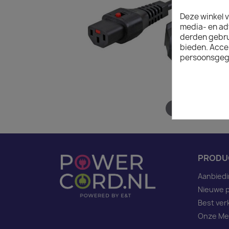
Deze winkel v
media- en ad
derden gebrui
bieden. Acce
persoonsgeg
Hover to zoom
PRODU
Aanbied
Nieuwe 
Best ver
Onze Me