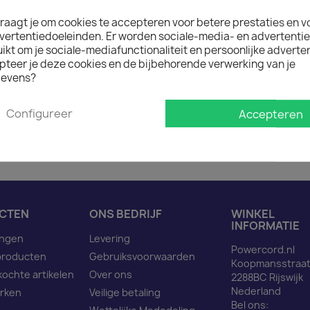
raagt je om cookies te accepteren voor betere prestaties en v
vertentiedoeleinden. Er worden sociale-media- en advertenti
kt om je sociale-mediafunctionaliteit en persoonlijke adverten
Omschrijving
Pro
pteer je deze cookies en de bijbehorende verwerking van je
evens?
Power Cable Schuko 90 g
2m
Configureer
Accepteren
CTEN
ONS BEDRIJF
WINKEL
INFORMATIE
ingen
Levering
Powercord.nl
producten
Gebruiksvoorwaarden
Koopmansstraat
kochte artikelen
Over ons
2288BC Rijswijk
Nederland
rken
Veilige betaling
Bel ons: