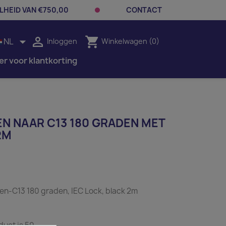
LHEID VAN €750,00
CONTACT


shopping_cart
NL
Inloggen
Winkelwagen
(0)
er voor klantkorting
N NAAR C13 180 GRADEN MET
2M
n-C13 180 graden, IEC Lock, black 2m
uct is 50.