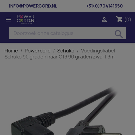
INFO@POWERCORD.NL
+31(0)704141650
shopping_cart


(0)
search
Home
Powercord
Schuko
Voedingskabel
Schuko 90 graden naar C13 90 graden zwart 3m