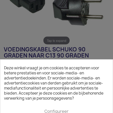
Tap to expand
VOEDINGSKABEL SCHUKO 90
GRADEN NAAR C13 90 GRADEN
ZWART 3M
Deze winkel vraagt je om cookies te accepteren voor
€ 6,85
betere prestaties en voor sociale-media- en
advertentiedoeleinden. Er worden sociale-media- en
Exclusief belasting
advertentiecookies van derden gebruikt om je sociale-
mediafunctionaliteit en persoonlijke advertenties te
Voedingskabel Schuko naar C13 zwart 3m
bieden. Accepteer je deze cookies en de bijbehorende
verwerking van je persoonsgegevens?

Op aanvraag
Minimale afname van het product is 50.
Configureer