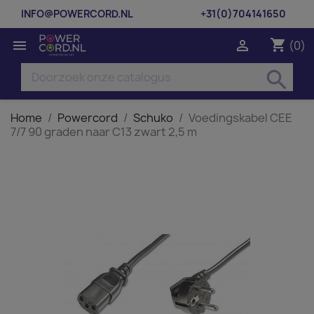
INFO@POWERCORD.NL
+31(0)704141650
shopping_cart


(0)
search
Home
Powercord
Schuko
Voedingskabel CEE
7/7 90 graden naar C13 zwart 2,5 m