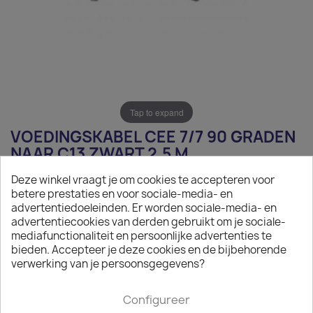
Tap to expand
VOEDINGSKABEL CEE 7/7 90 GRADEN
NAAR C13 ZWART 2,5 M
Deze winkel vraagt je om cookies te accepteren voor
€ 6,68
betere prestaties en voor sociale-media- en
advertentiedoeleinden. Er worden sociale-media- en
Exclusief belasting
advertentiecookies van derden gebruikt om je sociale-
Voedingskabel CEE 7/7 naar C13 zwart 2,5 m
mediafunctionaliteit en persoonlijke advertenties te
bieden. Accepteer je deze cookies en de bijbehorende

Op aanvraag
verwerking van je persoonsgegevens?
Minimale afname van het product is 50.
Configureer