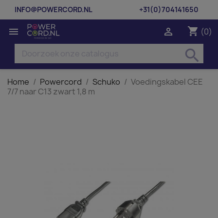
INFO@POWERCORD.NL
+31(0)704141650
shopping_cart


(0)
search
Home
Powercord
Schuko
Voedingskabel CEE
7/7 naar C13 zwart 1,8 m