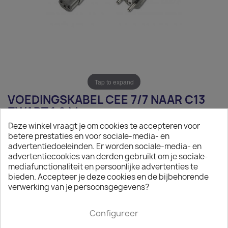
Tap to expand
VOEDINGSKABEL CEE 7/7 NAAR C13
ZWART 1,8 M
Deze winkel vraagt je om cookies te accepteren voor
€ 4,70
betere prestaties en voor sociale-media- en
advertentiedoeleinden. Er worden sociale-media- en
Exclusief belasting
advertentiecookies van derden gebruikt om je sociale-
mediafunctionaliteit en persoonlijke advertenties te
Voedingskabel CEE 7/7 naar C13 zwart 1,8 m
bieden. Accepteer je deze cookies en de bijbehorende
verwerking van je persoonsgegevens?

Op aanvraag
Minimale afname van het product is 50.
Configureer