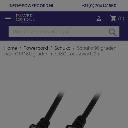
INFO@POWERCORD.NL
+31(0)704141650
shopping_cart


(0)
search
Home
Powercord
Schuko
Schuko 90 graden
naar C13 180 graden met IEC Lock zwart, 2m