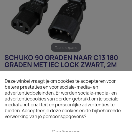
Tap to expand
SCHUKO 90 GRADEN NAAR C13 180
GRADEN MET IEC LOCK ZWART, 2M
€ 11,45
Deze winkel vraagt je om cookies te accepteren voor
betere prestaties en voor sociale-media- en
Exclusief belasting
advertentiedoeleinden. Er worden sociale-media- en
Power Cable Schuko 90 graden-C13 180 graden, IEC Lock,
advertentiecookies van derden gebruikt om je sociale-
black 2m
mediafunctionaliteit en persoonlijke advertenties te
bieden. Accepteer je deze cookies en de bijbehorende

verwerking van je persoonsgegevens?
Op aanvraag
Minimale afname van het product is 50.
Configureer