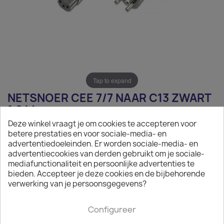
Tap to expand
NETSNOER CEE 7/7 NAAR C13 ZWART
1,2 M
Deze winkel vraagt je om cookies te accepteren voor
€ 3,32
betere prestaties en voor sociale-media- en
advertentiedoeleinden. Er worden sociale-media- en
Exclusief belasting
advertentiecookies van derden gebruikt om je sociale-
mediafunctionaliteit en persoonlijke advertenties te
Netsnoer CEE 7/7 naar C13 zwart 1,2 m
bieden. Accepteer je deze cookies en de bijbehorende
verwerking van je persoonsgegevens?

Op aanvraag
Minimale afname van het product is 50.
Configureer