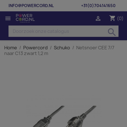
INFO@POWERCORD.NL
+31(0)704141650
shopping_cart


(0)
search
Home
Powercord
Schuko
Netsnoer CEE 7/7
naar C13 zwart 1,2 m