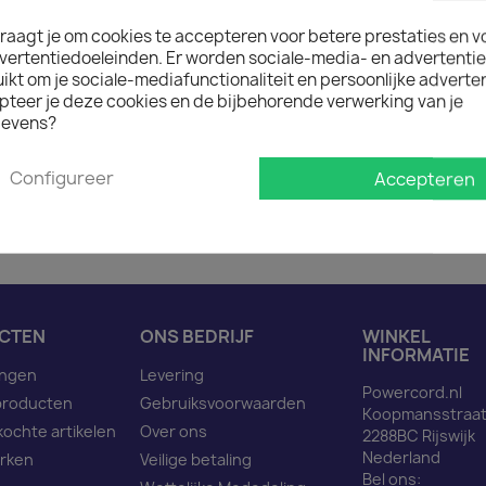

IN WINK
raagt je om cookies te accepteren voor betere prestaties en v

vertentiedoeleinden. Er worden sociale-media- en advertenti
Op voorraad : 1 week lev
kt om je sociale-mediafunctionaliteit en persoonlijke adverten
Minimale afname van het prod
pteer je deze cookies en de bijbehorende verwerking van je
evens?
Omschrijving
Pro
Configureer
Accepteren
Beveiligde huls C20 in na
CTEN
ONS BEDRIJF
WINKEL
INFORMATIE
ingen
Levering
Powercord.nl
producten
Gebruiksvoorwaarden
Koopmansstraat
kochte artikelen
Over ons
2288BC Rijswijk
Nederland
rken
Veilige betaling
Bel ons: