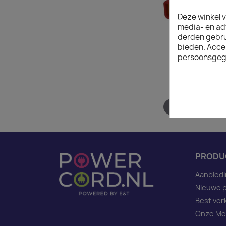
Deze winkel v
media- en ad
derden gebrui
bieden. Acce
persoonsgeg
Hover to zoom
PRODU
Aanbied
Nieuwe 
Best ver
Onze Me