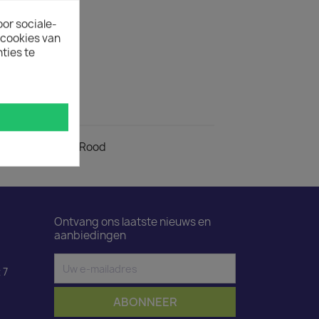
ELWAGEN
oor sociale-
ecookies van
ertijd
ties te
uct is 50.
ductdetails
ar C19 met lipje Rood
Ontvang ons laatste nieuws en
aanbiedingen
 7