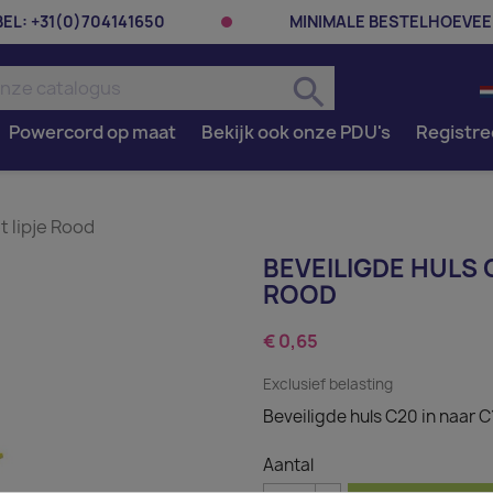
BEL:
+31(0)704141650
MINIMALE BESTELHOEVEE
search
Powercord op maat
Bekijk ook onze PDU's
Registre
t lipje Rood
BEVEILIGDE HULS C
ROOD
€ 0,65
Exclusief belasting
Beveiligde huls C20 in naar C
Aantal