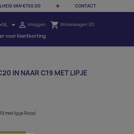
LHEID VAN €750,00
CONTACT


shopping_cart
NL
Inloggen
Winkelwagen
(0)
er voor klantkorting
20 IN NAAR C19 MET LIPJE
19 met lipje Rood