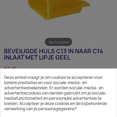
Tap to expand
BEVEILIGDE HULS C13 IN NAAR C14
INLAAT MET LIPJE GEEL
€ 0,65
Deze winkel vraagt je om cookies te accepteren voor
Exclusief belasting
betere prestaties en voor sociale-media- en
Beveiligde huls C13 in naar C14 Inlaat met lipje Geel
advertentiedoeleinden. Er worden sociale-media- en
advertentiecookies van derden gebruikt om je sociale-
Aantal
mediafunctionaliteit en persoonlijke advertenties te
bieden. Accepteer je deze cookies en de bijbehorende

IN WINKELWAGEN
verwerking van je persoonsgegevens?