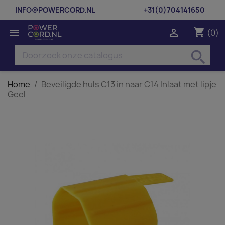
INFO@POWERCORD.NL
+31(0)704141650
shopping_cart


(0)
search
Home
Beveiligde huls C13 in naar C14 Inlaat met lipje
Geel