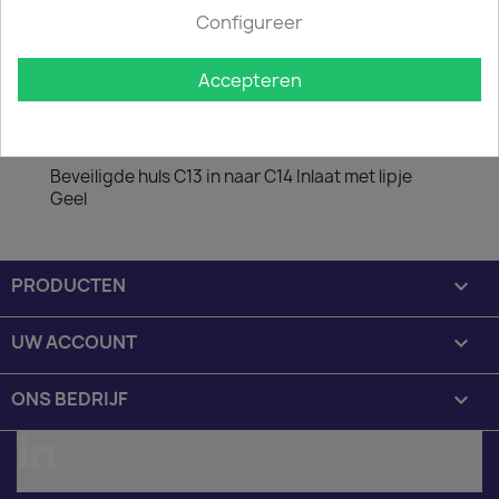

Op voorraad : 1 week levertijd
Configureer
Minimale afname van het product is 50.
Accepteren
Omschrijving
Productdetails
Beveiligde huls C13 in naar C14 Inlaat met lipje
Geel
PRODUCTEN

UW ACCOUNT

ONS BEDRIJF

LinkedIn