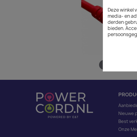
Deze winkel v
media- en ad
derden gebrui
bieden. Acce
persoonsgeg
Hover to zoom
PRODU
Aanbied
Nieuwe 
Best ver
Onze Me