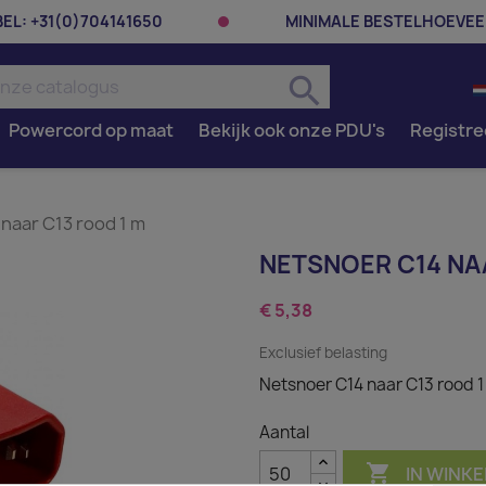
BEL:
+31(0)704141650
MINIMALE BESTELHOEVEE
search
Powercord op maat
Bekijk ook onze PDU's
Registre
naar C13 rood 1 m
NETSNOER C14 NA
€ 5,38
Exclusief belasting
Netsnoer C14 naar C13 rood 1
Aantal

IN WINK