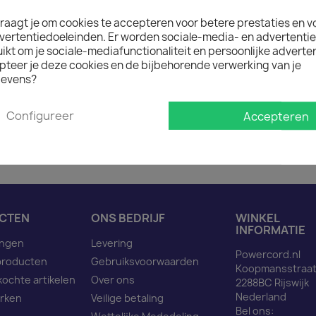

Op aanvraag
raagt je om cookies te accepteren voor betere prestaties en v
Minimale afname van het prod
vertentiedoeleinden. Er worden sociale-media- en advertenti
kt om je sociale-mediafunctionaliteit en persoonlijke adverten
pteer je deze cookies en de bijbehorende verwerking van je
evens?
Omschrijving
Pro
Configureer
Accepteren
Netsnoer C14 naar C13 ro
CTEN
ONS BEDRIJF
WINKEL
INFORMATIE
ingen
Levering
Powercord.nl
producten
Gebruiksvoorwaarden
Koopmansstraat
kochte artikelen
Over ons
2288BC Rijswijk
Nederland
rken
Veilige betaling
Bel ons: