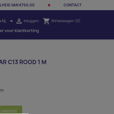
LHEID VAN €750,00
CONTACT


shopping_cart
NL
Inloggen
Winkelwagen
(0)
er voor klantkorting
AR C13 ROOD 1 M
 m
ELWAGEN