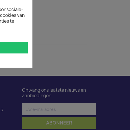
oor sociale-
uct is 50.
ecookies van
ties te
ductdetails
od 1 m
Ontvang ons laatste nieuws en
aanbiedingen
 7