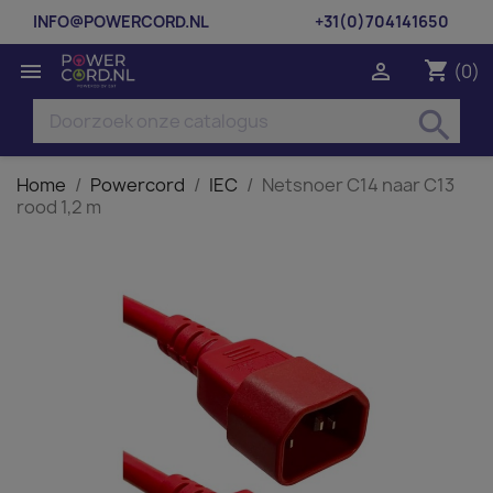
INFO@POWERCORD.NL
+31(0)704141650
shopping_cart


(0)
search
Home
Powercord
IEC
Netsnoer C14 naar C13
rood 1,2 m