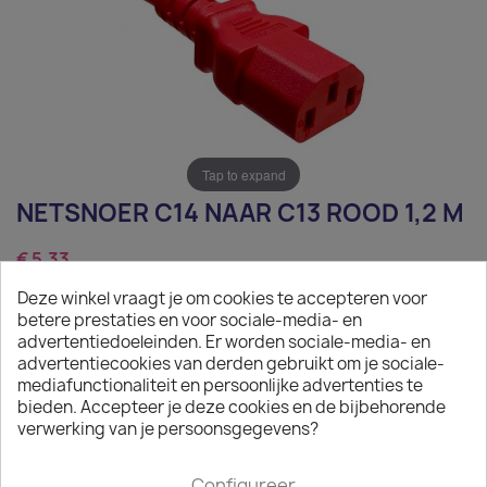
Tap to expand
NETSNOER C14 NAAR C13 ROOD 1,2 M
€ 5,33
Deze winkel vraagt je om cookies te accepteren voor
Exclusief belasting
betere prestaties en voor sociale-media- en
Netsnoer C14 naar C13 rood 1,2 m
advertentiedoeleinden. Er worden sociale-media- en
advertentiecookies van derden gebruikt om je sociale-
Aantal
mediafunctionaliteit en persoonlijke advertenties te
bieden. Accepteer je deze cookies en de bijbehorende

IN WINKELWAGEN
verwerking van je persoonsgegevens?

Op aanvraag
Configureer