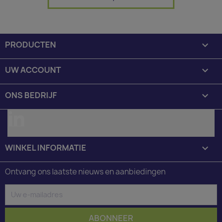
PRODUCTEN

UW ACCOUNT

ONS BEDRIJF

LinkedIn
WINKEL INFORMATIE
keyboard_arrow_down
Ontvang ons laatste nieuws en aanbiedingen