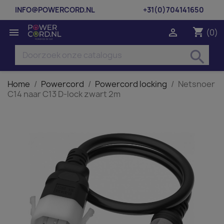
INFO@POWERCORD.NL
+31(0)704141650
shopping_cart


(0)
search
Home
Powercord
Powercord locking
Netsnoer
C14 naar C13 D-lock zwart 2m