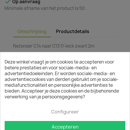

Op aanvraag
Minimale afname van het product is 50.
Omschrijving
Productdetails
Netsnoer C14 naar C13 D-lock zwart 2m
JE BENT MISSCHIEN OOK GEÏNTERESSEERD IN
Deze winkel vraagt je om cookies te accepteren voor
betere prestaties en voor sociale-media- en
advertentiedoeleinden. Er worden sociale-media- en
advertentiecookies van derden gebruikt om je sociale-
mediafunctionaliteit en persoonlijke advertenties te
bieden. Accepteer je deze cookies en de bijbehorende
verwerking van je persoonsgegevens?
Configureer
Accepteren